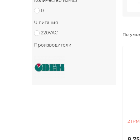
Количество RS485
0
U питания
220VAC
По умо
Производители
2ТРМ
8,75