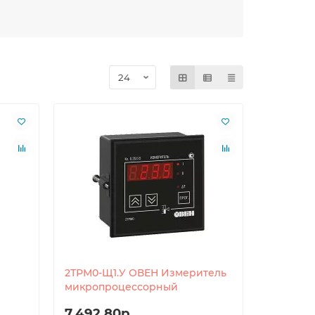
2ТРМ0-Щ1.У ОВЕН Измеритель
микропроцессорный
7,492.80р.