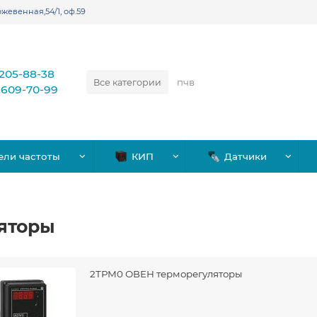
жевенная,54/1, оф.59
)205-88-38
Все категории
)609-70-99
ели частоты
КИП
Датчики
яторы
2ТРМ0 ОВЕН терморегуляторы