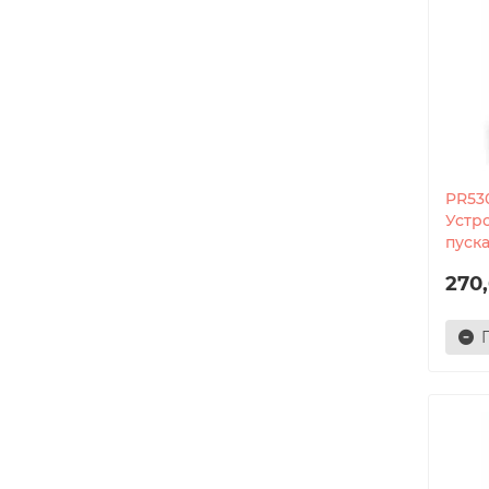
PR53
Устр
пуска
270