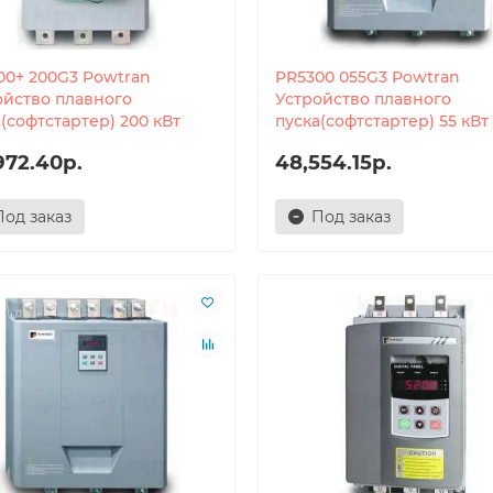
00+ 200G3 Powtran
PR5300 055G3 Powtran
ойство плавного
Устройство плавного
(софтстартер) 200 кВт
пуска(софтстартер) 55 кВт
972.40р.
48,554.15р.
Под заказ
Под заказ