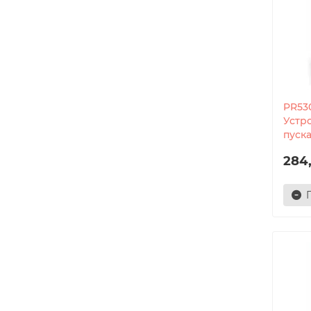
PR53
Устр
пуска
284