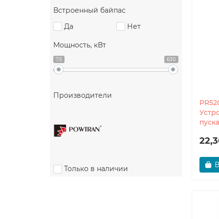
Встроенный байпас
Да
Нет
Мощность, кВт
7.5
630
Производители
PR52
Устр
пуска
22,3
В
Только в наличии