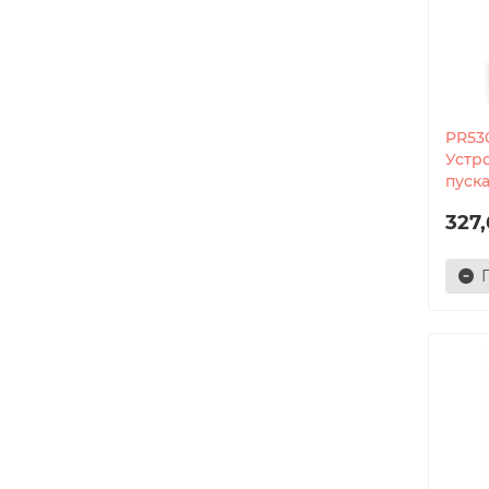
PR53
Устр
пуска
327,