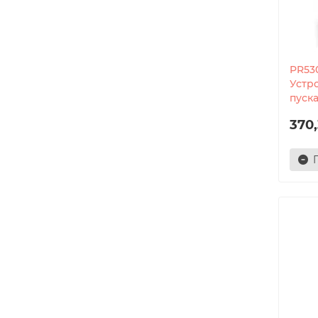
PR53
Устр
пуска
370