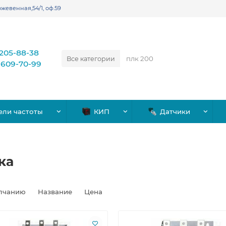
жевенная,54/1, оф.59
)205-88-38
Все категории
)609-70-99
ели частоты
КИП
Датчики
ка
лчанию
Название
Цена