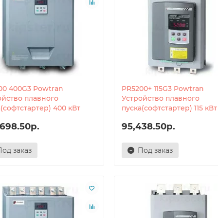
00 400G3 Powtran
PR5200+ 115G3 Powtran
ойство плавного
Устройство плавного
(софтстартер) 400 кВт
пуска(софтстартер) 115 кВт
,698.50р.
95,438.50р.
Под заказ
Под заказ