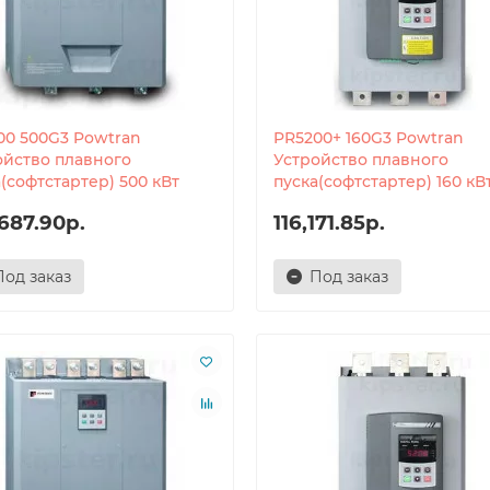
00 500G3 Powtran
PR5200+ 160G3 Powtran
ойство плавного
Устройство плавного
(софтстартер) 500 кВт
пуска(софтстартер) 160 кВ
687.90р.
116,171.85р.
Под заказ
Под заказ