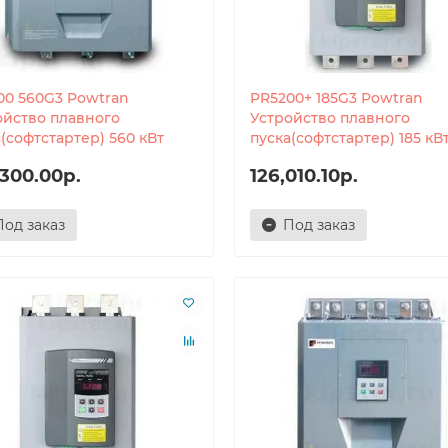
00 560G3 Powtran
PR5200+ 185G3 Powtran
ойство плавного
Устройство плавного
(софтстартер) 560 кВт
пуска(софтстартер) 185 кВ
,300.00р.
126,010.10р.
Под заказ
Под заказ