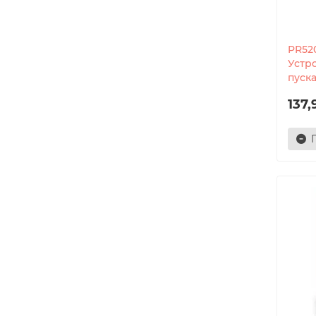
PR52
Устр
пуска
137,