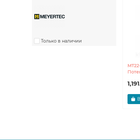
Только в наличии
MT22
Поте
1,19
В