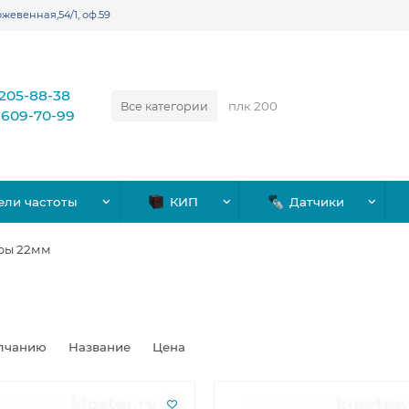
жевенная,54/1, оф.59
)205-88-38
Все категории
)609-70-99
ели частоты
КИП
Датчики
ры 22мм
лчанию
Название
Цена