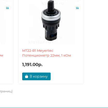
MT22-R1 Meyertec
Ом
Потенциометр 22мм, 1 кОм
1,191.00р.
В корзину
страниц)