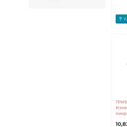
У
ТРМ1
Изме
микр
10,8