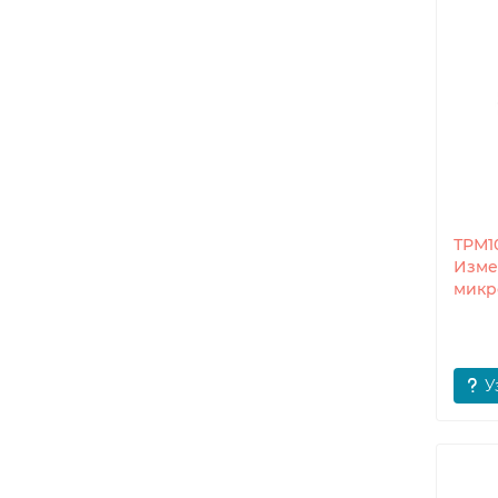
ТРМ1
Изме
микр
У