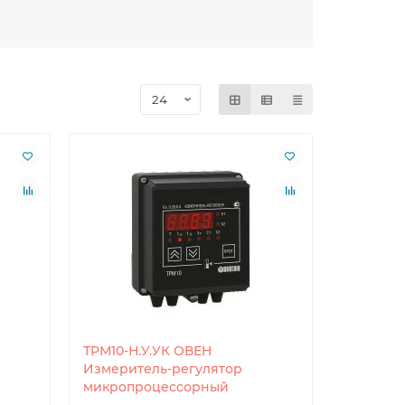
ТРМ10-Н.У.УК ОВЕН
Измеритель-регулятор
микропроцессорный