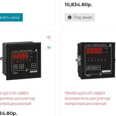
10,834.80р.
знать цену
Под заказ
0-Щ1.У.ТК ОВЕН
ТРМ10-Щ11.У.РТ ОВЕН
ритель-регулятор
Измеритель-регулятор
опроцессорный
микропроцессорный
34.80р.