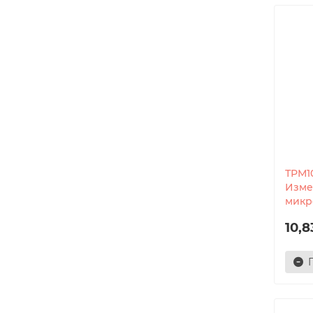
ТРМ1
Изме
микр
10,8