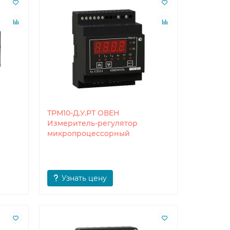
ТРМ10-Д.У.РТ ОВЕН
Измеритель-регулятор
микропроцессорный
Узнать цену