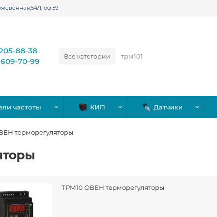
жевенная,54/1, оф.59
)205-88-38
Все категории
)609-70-99
ели частоты
КИП
Датчики
ВЕН терморегуляторы
яторы
ТРМ10 ОВЕН терморегуляторы