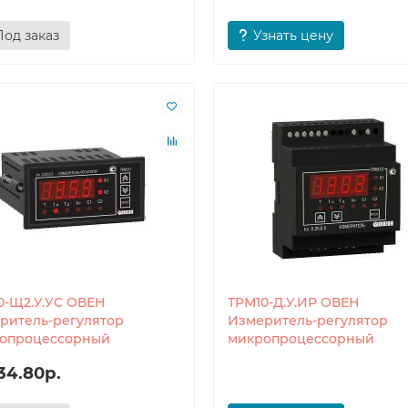
Под заказ
Узнать цену
0-Щ2.У.УС ОВЕН
ТРМ10-Д.У.ИР ОВЕН
ритель-регулятор
Измеритель-регулятор
опроцессорный
микропроцессорный
34.80р.