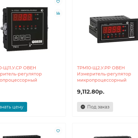
0-Щ11.У.СР ОВЕН
ТРМ10-Щ2.У.РР ОВЕН
ритель-регулятор
Измеритель-регулятор
опроцессорный
микропроцессорный
9,112.80р.
знать цену
Под заказ