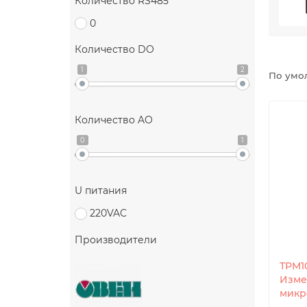
Количество RS485
0
Количество DO
1
2
По умо
Количество AO
0
1
U питания
220VAC
Производители
ТРМ1
Изме
микр