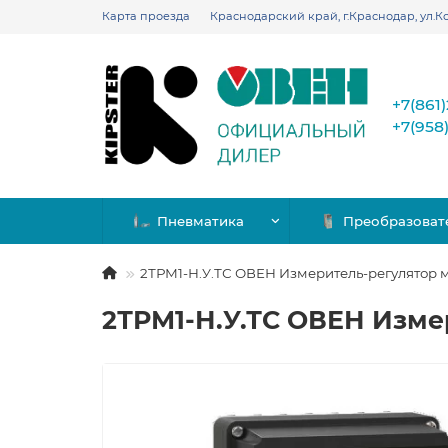
Карта проезда
Краснодарский край, г.Краснодар, ул.Ко
+7(861
+7(958
Пневматика
Преобразоват
2ТРМ1-Н.У.ТС ОВЕН Измеритель-регулятор
2ТРМ1-Н.У.ТС ОВЕН Изм