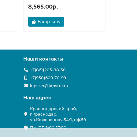
8,565.00р.
3,538.
В корзину
В ко
Наши контакты
+7(861)205-88-38
+7(958)609-70-99
kipster@kipster.ru
Наш адрес
Краснодарский край,
г.Краснодар,
ул.Кожевенная,54/1, оф.59
ПН-ПТ 8:00-17:00