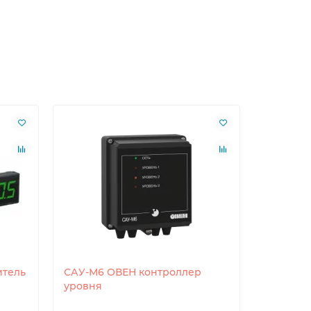
итель
САУ-М6 ОВЕН контроллер
РД55-ДД0
уровня
давлени