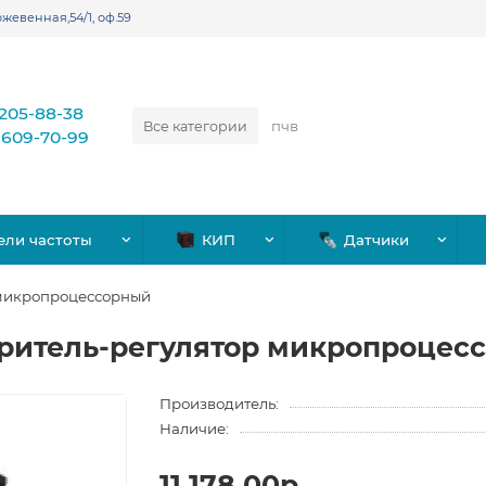
жевенная,54/1, оф.59
)205-88-38
Все категории
)609-70-99
ели частоты
КИП
Датчики
 микропроцессорный
еритель-регулятор микропроцес
Производитель:
Наличие:
11,178.00р.