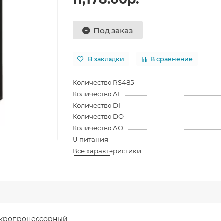
Под заказ
В закладки
В сравнение
Количество RS485
Количество AI
Количество DI
Количество DO
Количество AO
U питания
Все характеристики
икропроцессорный