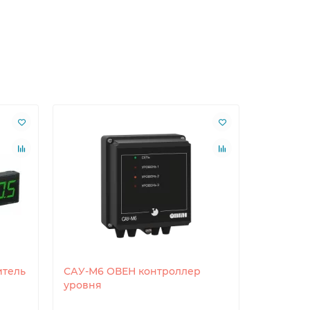
итель
САУ-М6 ОВЕН контроллер
РД55-ДД0
уровня
давлени