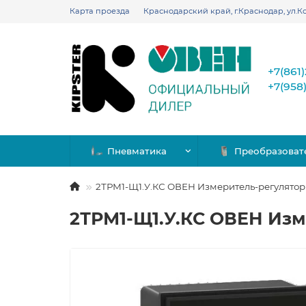
Карта проезда
Краснодарский край, г.Краснодар, ул.Ко
+7(861
+7(958
Пневматика
Преобразоват
2ТРМ1-Щ1.У.КС ОВЕН Измеритель-регулято
2ТРМ1-Щ1.У.КС ОВЕН Из