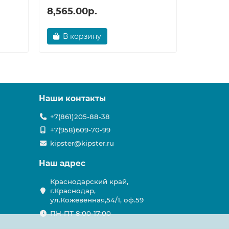
8,565.00р.
3,538.
В корзину
В ко
Наши контакты
+7(861)205-88-38
+7(958)609-70-99
kipster@kipster.ru
Наш адрес
Краснодарский край,
г.Краснодар,
ул.Кожевенная,54/1, оф.59
ПН-ПТ 8:00-17:00