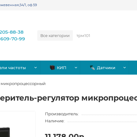
жевенная,54/1, оф.59
)205-88-38
Все категории
)609-70-99
ели частоты
КИП
Датчики
р микропроцессорный
меритель-регулятор микропроце
Производитель:
Наличие:
11,178.00р.