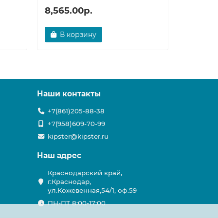
8,565.00р.
3,538.
В корзину
В ко
Наши контакты
+7(861)205-88-38
+7(958)609-70-99
kipster@kipster.ru
Наш адрес
Краснодарский край,
г.Краснодар,
ул.Кожевенная,54/1, оф.59
ПН-ПТ 8:00-17:00