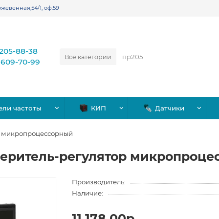
жевенная,54/1, оф.59
)205-88-38
Все категории
)609-70-99
ели частоты
КИП
Датчики
р микропроцессорный
меритель-регулятор микропроце
Производитель:
Наличие:
11,178.00р.