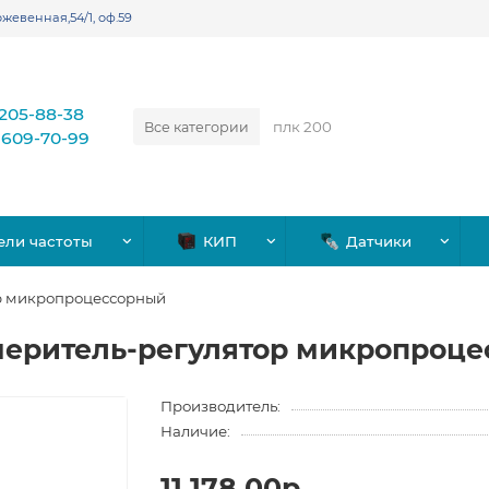
жевенная,54/1, оф.59
)205-88-38
Все категории
)609-70-99
ели частоты
КИП
Датчики
р микропроцессорный
меритель-регулятор микропроц
Производитель:
Наличие:
11,178.00р.