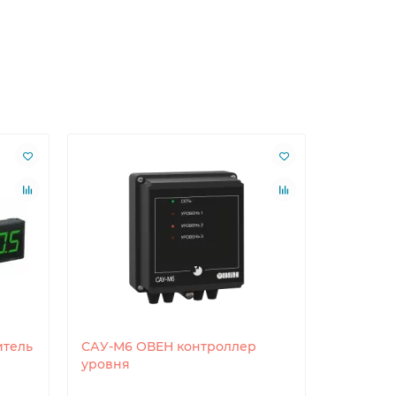
итель
САУ-М6 ОВЕН контроллер
РД55-ДД0
уровня
давлени