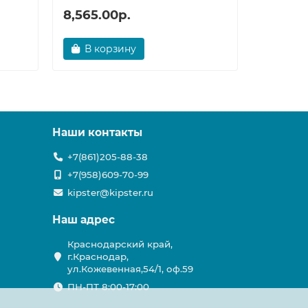
8,565.00р.
3,538.
В корзину
В ко
Наши контакты
+7(861)205-88-38
+7(958)609-70-99
kipster@kipster.ru
Наш адрес
Краснодарский край,
г.Краснодар,
ул.Кожевенная,54/1, оф.59
ПН-ПТ 8:00-17:00