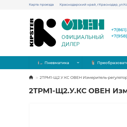
Карта проезда
Краснодарский край, г.Краснодар, ул.Ко
+7(861
+7(958
Пневматика
Преобразоват
2ТРМ1-Щ2.У.КС ОВЕН Измеритель-регулято
2ТРМ1-Щ2.У.КС ОВЕН Из