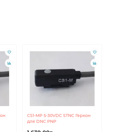
кон
CS1-MP 5-30VDC STNC Геркон
G100-B S
для DNC PNP
плиты