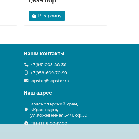
1,639.00р.
296.00
В корзину
В ко
Наши контакты
+7(861)205-88-38
+7(958)609-70-99
kipster@kipster.ru
Наш адрес
Краснодарский край,
г.Краснодар,
ул.Кожевенная,54/1, оф.59
ПН-ПТ 8:00-17:00