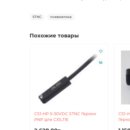
STNC
пневматика
Похожие товары
CS1-HP 5-30VDC STNC Геркон
CS1-
PNP для CXS,TIE
Герк