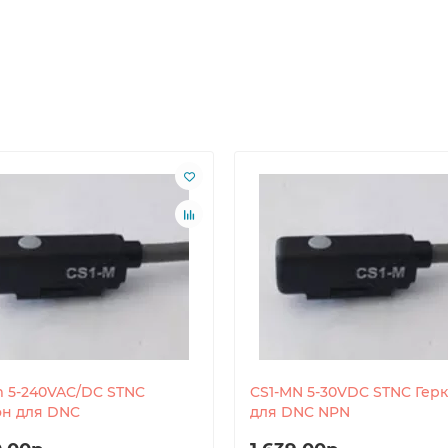
m 5-240VAC/DC STNC
CS1-MN 5-30VDC STNC Гер
он для DNC
для DNC NPN