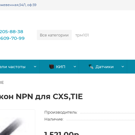
жевенная,54/1, оф.59
)205-88-38
Все категории
)609-70-99
ели частоты
КИП
Датчики
IE
кон NPN для CXS,TIE
Производитель:
Наличие:
1,521.00р.