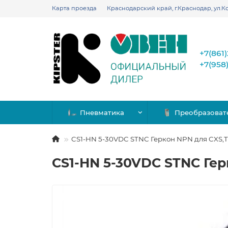
Карта проезда
Краснодарский край, г.Краснодар, ул.Ко
+7(861
+7(958
Пневматика
Преобразоват
CS1-HN 5-30VDC STNC Геркон NPN для CXS,T
CS1-HN 5-30VDC STNC Гер