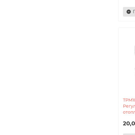
ТРМ10
Регу
отоп
20,0