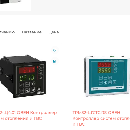
лчанию
Название
Цена
2-Щ4.01 ОВЕН Контроллер
ТРМ32-Щ7.ТС.RS ОВЕН
ем отопления и ГВС
Контроллер систем отоп
и ГВС