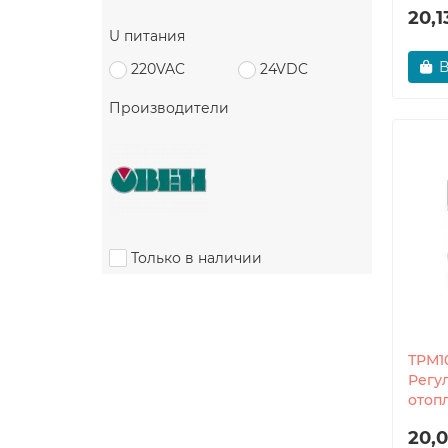
20,1
U питания
В
220VAC
24VDC
Производители
Только в наличии
ТРМ1
Регу
отоп
20,0