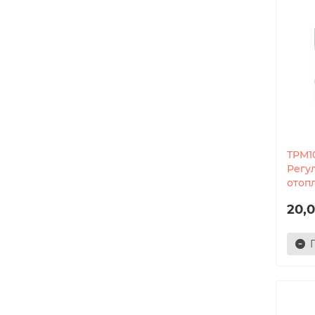
ТРМ1
Регу
отоп
20,0