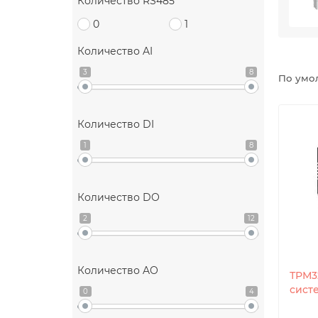
Количество RS485
0
1
Количество AI
3
8
По умо
Количество DI
1
8
Количество DO
2
12
Количество AO
ТРМ3
сист
0
4