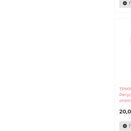
ТРМ10
Регу
отоп
20,0