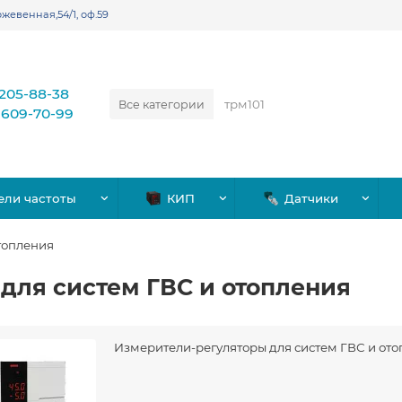
жевенная,54/1, оф.59
)205-88-38
Все категории
)609-70-99
ели частоты
КИП
Датчики
топления
для систем ГВС и отопления
Измерители-регуляторы для систем ГВС и от