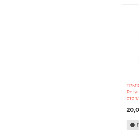
ТРМ1
Регу
отоп
20,0