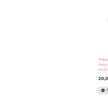
ТРМ10
Регу
отоп
20,0