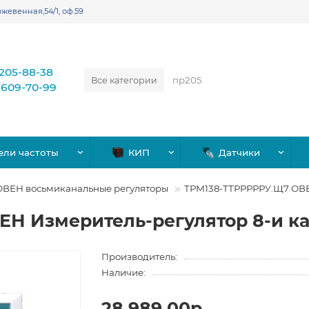
жевенная,54/1, оф.59
)205-88-38
Все категории
)609-70-99
ели частоты
КИП
Датчики
ОВЕН восьмиканальные регуляторы
ТРМ138-ТТРРРРРУ.Щ7 ОВЕ
ЕН Измеритель-регулятор 8-и к
Производитель:
Наличие:
28,989.00р.