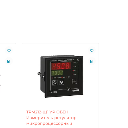
ТРМ212-Щ1.УР ОВЕН
ТРМ232М
Измеритель-регулятор
систем 
микропроцессорный