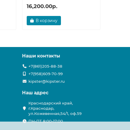
16,200.00р.
32,748
В корзину
В ко
Наши контакты
+7(861)205-88-38
+7(958)609-70-99
kipster@kipster.ru
Наш адрес
Краснодарский край,
г.Краснодар,
ул.Кожевенная,54/1, оф.59
ПН-ПТ 8:00-17:00