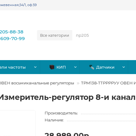
жевенная,54/1, оф.59
)205-88-38
Все категории
)609-70-99
ели частоты
КИП
Датчики
ОВЕН восьмиканальные регуляторы
ТРМ138-ТТРРРРУУ ОВЕН И
змеритель-регулятор 8-и кана
Производитель:
Наличие:
28,989.00р.