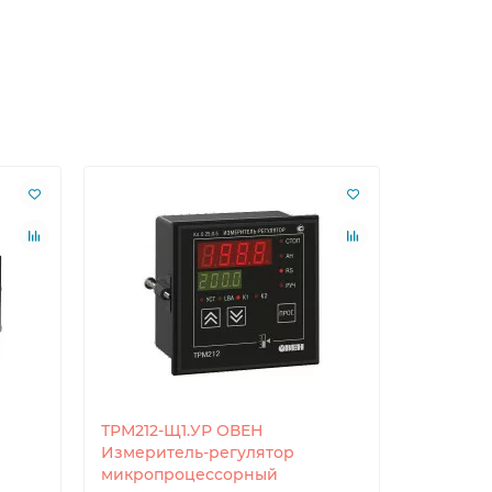
ТРМ212-Щ1.УР ОВЕН
ТРМ232М
Измеритель-регулятор
систем 
микропроцессорный