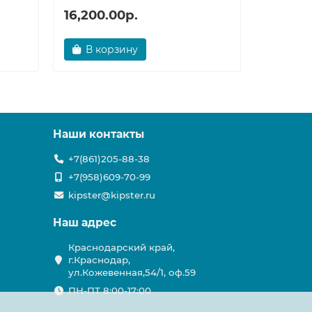
16,200.00р.
32,748
В корзину
В ко
Наши контакты
+7(861)205-88-38
+7(958)609-70-99
kipster@kipster.ru
Наш адрес
Краснодарский край,
г.Краснодар,
ул.Кожевенная,54/1, оф.59
ПН-ПТ 8:00-17:00