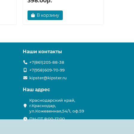
398.00р.
482.00
В корзину
В ко
Наши контакты
+7(861)205-88-38
+7(958)609-70-99
kipster@kipster.ru
Наш адрес
Краснодарский край,
г.Краснодар,
ул.Кожевенная,54/1, оф.59
ПН-ПТ 8:00-17:00