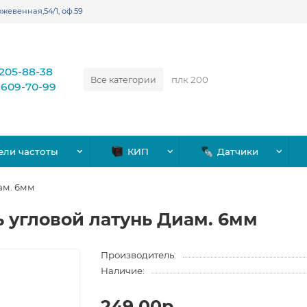
жевенная,54/1, оф.59
)205-88-38
Все категории
)609-70-99
ели частоты
КИП
Датчики
ам. 6мм
 угловой латунь Диам. 6мм
Производитель:
Наличие:
249.00р.