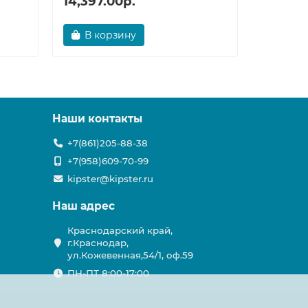
14,397.00р.
21,534
В корзину
В ко
Наши контакты
+7(861)205-88-38
+7(958)609-70-99
kipster@kipster.ru
Наш адрес
Краснодарский край,
г.Краснодар,
ул.Кожевенная,54/1, оф.59
ПН-ПТ 8:00-17:00