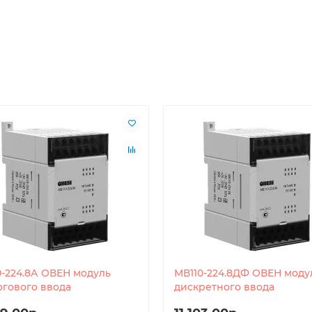
0-224.8А ОВЕН модуль
МВ110-224.8ДФ ОВЕН моду
огового ввода
дискретного ввода