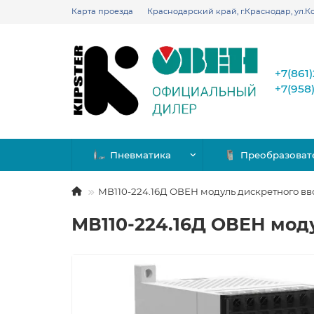
Карта проезда
Краснодарский край, г.Краснодар, ул.Ко
+7(861
+7(958
Пневматика
Преобразоват
МВ110-224.16Д ОВЕН модуль дискретного вв
МВ110-224.16Д ОВЕН мод