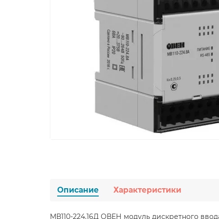
Описание
Характеристики
МВ110-224.16Д ОВЕН модуль дискретного ввод