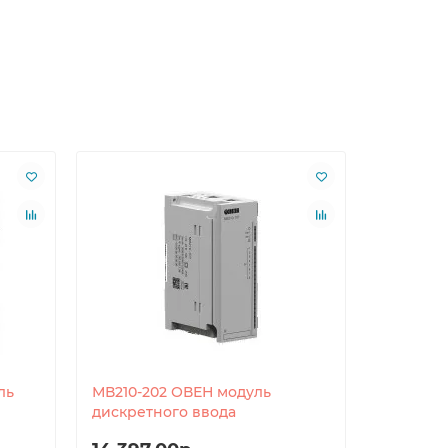
ль
МВ210-202 ОВЕН модуль
МВ210-2
дискретного ввода
дискрет