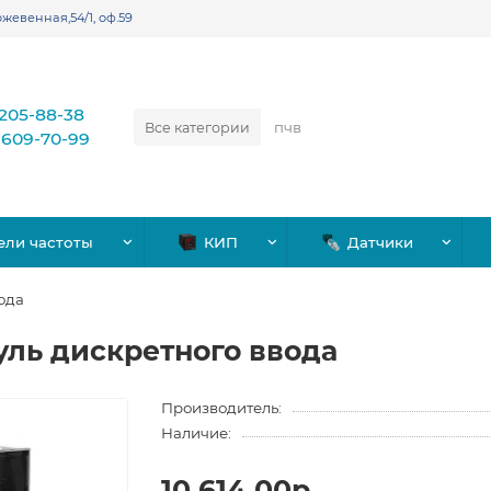
жевенная,54/1, оф.59
)205-88-38
Все категории
)609-70-99
ели частоты
КИП
Датчики
ода
уль дискретного ввода
Производитель:
Наличие:
10,614.00р.