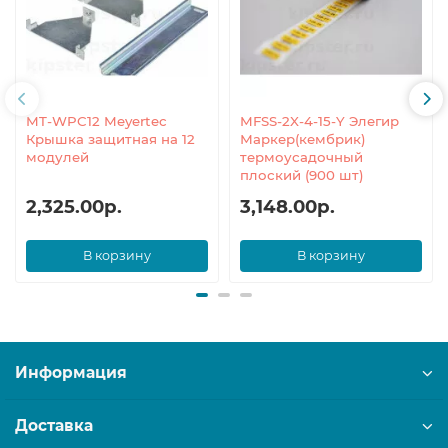
MT-WPC12 Meyertec
MFSS-2X-4-15-Y Элегир
Крышка защитная на 12
Маркер(кембрик)
модулей
термоусадочный
плоский (900 шт)
2,325.00р.
3,148.00р.
В корзину
В корзину
Информация
Доставка