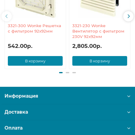
3321-300 Wonke Решетка
3321-230 Wonke
с фильтром 92x92мм
Вентилятор с фильтром
230V 92x92мм
542.00р.
2,805.00р.
В корзину
В корзину
Информация
Доставка
Оплата