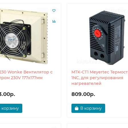
-230 Wonke Вентилятор с
MTK-CT1 Meyertec Термост
тром 230V 177x177мм
1NC, для регулирования
нагревателей
3.00р.
809.00р.
 корзину
В корзину