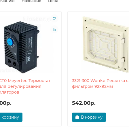
лчанию
Название
Цена
CT0 Meyertec Термостат
3321-300 Wonke Решетка с
 для регулирования
фильтром 92x92мм
иляторов
00р.
542.00р.
 корзину
В корзину