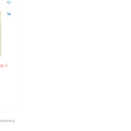
ор с
страниц)