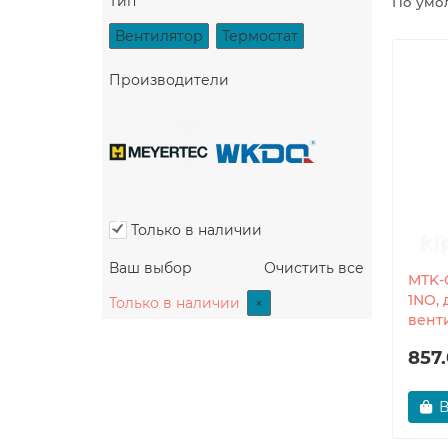
Тип
По умо
Вентилятор
Термостат
Производители
Только в наличии
Ваш выбор
Очистить все
MTK-
1NO,
×
Только в наличии
вент
857.
В