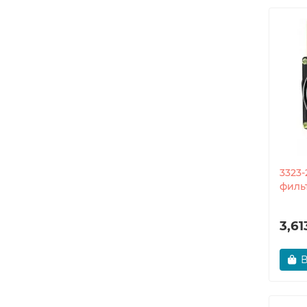
3323
филь
3,61
В