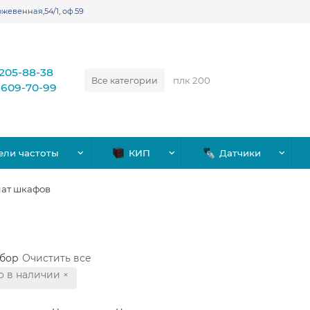
жевенная,54/1, оф.59
)205-88-38
Все категории
)609-70-99
ели частоты
КИП
Датчики
ат шкафов
бор
Очистить все
о в наличии
×