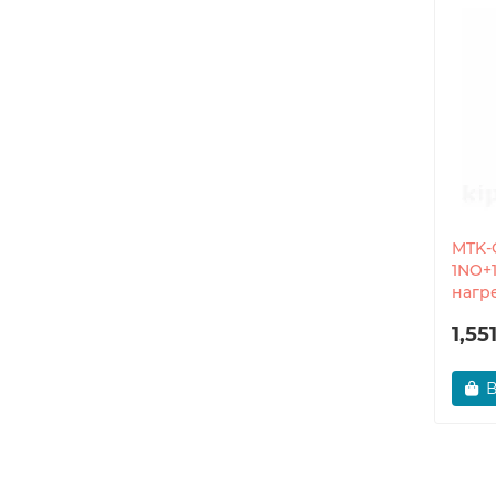
MTK-
1NO+
нагр
1,55
В