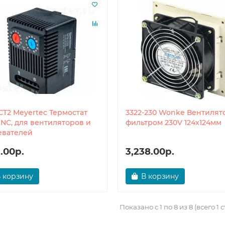
CT2 Meyertec Термостат
3322-230 Wonke Вентилят
1NC, для вентиляторов и
фильтром 230V 124x124мм
евателей
1.00р.
3,238.00р.
 корзину
В корзину
Показано с 1 по 8 из 8 (всего 1 