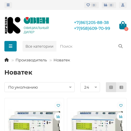
0
0
+7(861)205-88-38
+7(958)609-70-99
0
Все категории
Производитель
Новатек
Новатек