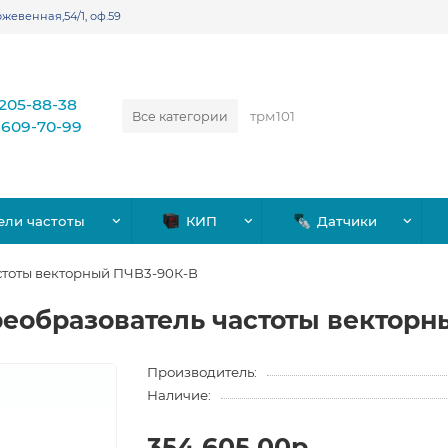
жевенная,54/1, оф.59
)205-88-38
Все категории
)609-70-99
ели частоты
КИП
Датчики
стоты векторный ПЧВ3-90К-В
еобразователь частоты векторн
Производитель:
Наличие:
354,605.00р.