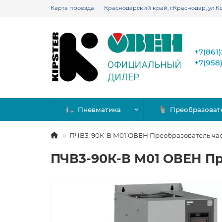
Карта проезда
Краснодарский край, г.Краснодар, ул.Ко
+7(861
+7(958
Пневматика
Преобразоват
ПЧВ3-90К-В M01 ОВЕН Преобразователь ча
ПЧВ3-90К-В M01 ОВЕН Пр