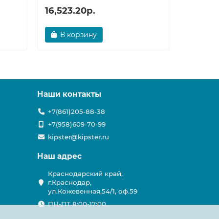
16,523.20р.
17,212.
В корзину
В ко
Наши контакты
+7(861)205-88-38
+7(958)609-70-99
kipster@kipster.ru
Наш адрес
Краснодарский край,
г.Краснодар,
ул.Кожевенная,54/1, оф.59
ПН-ПТ 8:00-17:00