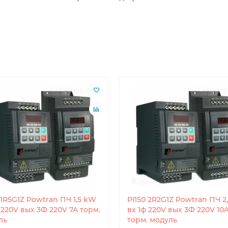
 1R5G1Z Powtran ПЧ 1,5 kW
PI150 2R2G1Z Powtran ПЧ 2
 220V вых 3Ф 220V 7A торм.
вх 1ф 220V вых 3Ф 220V 10
ль
торм. модуль