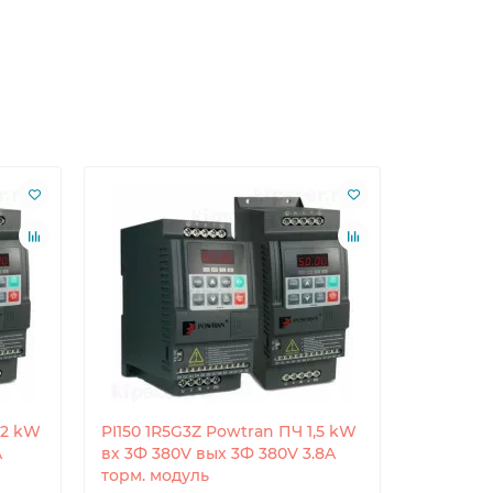
,2 kW
PI150 1R5G3Z Powtran ПЧ 1,5 kW
PI150 2R
A
вх 3Ф 380V вых 3Ф 380V 3.8A
вх 3Ф 38
торм. модуль
торм. мо