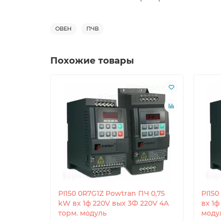
ОВЕН
ПЧВ
Похожие товары
PI150 0R7G1Z Powtran ПЧ 0,75
PI150
kW вх 1ф 220V вых 3Ф 220V 4A
вх 1ф
торм. модуль
моду