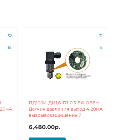
Н
ПД100И-ДИ1,6-171-0,5-ЕХI ОВЕН
ПД100И-Д
-20мА
Датчик давления выход 4-20мА
Датчик 
вызрывозащищенный
6,480.00р.
6,720.