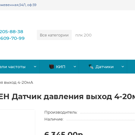
жевенная,54/1, оф.59
)205-88-38
Все категории
)609-70-99
ели частоты
КИП
Датчики
ия выход 4-20мА
ВЕН Датчик давления выход 4-2
Производитель:
Наличие:
6,345.00р.