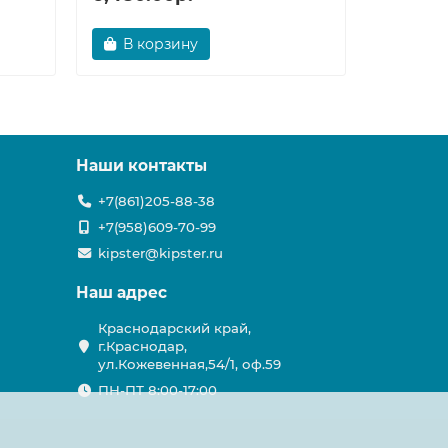
В корзину
В ко
Наши контакты
+7(861)205-88-38
+7(958)609-70-99
kipster@kipster.ru
Наш адрес
Краснодарский край,
г.Краснодар,
ул.Кожевенная,54/1, оф.59
ПН-ПТ 8:00-17:00