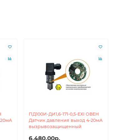
Н
ПД100И-ДИ1,6-171-0,5-ЕХI ОВЕН
ПД100И-Д
-20мА
Датчик давления выход 4-20мА
Датчик 
вызрывозащищенный
6,480.00р.
6,720.