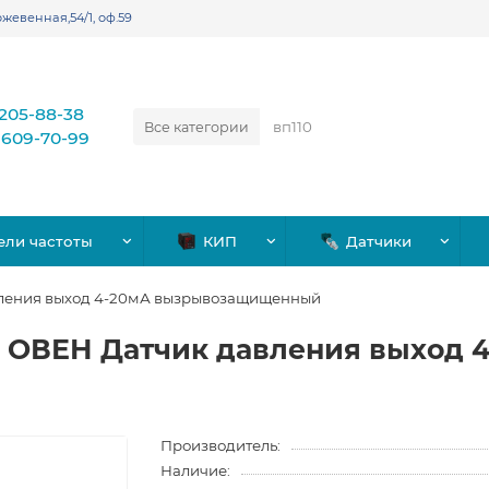
жевенная,54/1, оф.59
)205-88-38
Все категории
)609-70-99
ели частоты
КИП
Датчики
авления выход 4-20мА вызрывозащищенный
ХD ОВЕН Датчик давления выход 
Производитель:
Наличие: