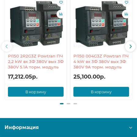
PI150 2R2G3Z Powtran ПЧ
PI150 004G3Z Powtran ПЧ
2,2 kW вх 3Ф 380V вых 3Ф
4 kW вх 3Ф 380V вых 3Ф
380V 5.1A торм. модуль
380V 9A торм. модуль
17,212.05р.
25,100.00р.
В корзину
В корзину
Информация