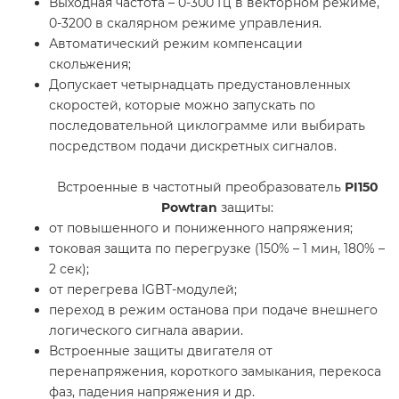
Выходная частота – 0-300 Гц в векторном режиме,
0-3200 в скалярном режиме управления.
Автоматический режим компенсации
скольжения;
Допускает четырнадцать предустановленных
скоростей, которые можно запускать по
последовательной циклограмме или выбирать
посредством подачи дискретных сигналов.
Встроенные в частотный преобразователь
PI150
Powtran
защиты:
от повышенного и пониженного напряжения;
токовая защита по перегрузке (150% – 1 мин, 180% –
2 сек);
от перегрева IGBT-модулей;
переход в режим останова при подаче внешнего
логического сигнала аварии.
Встроенные защиты двигателя от
перенапряжения, короткого замыкания, перекоса
фаз, падения напряжения и др.