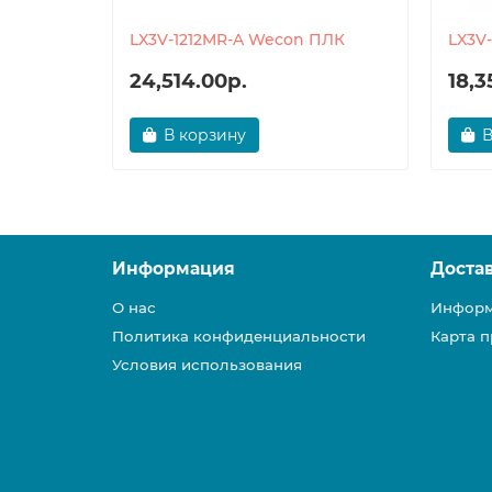
LX3V-1212MR-A Wecon ПЛК
LX3V
24,514.00р.
18,3
В корзину
В
Информация
Доста
О нас
Информ
Политика конфиденциальности
Карта п
Условия использования