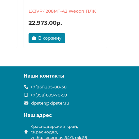
LX3VP-1208MT-A2 Wecon ПЛК
LX3VP-1
22,973.00р.
22,973
В корзину
В ко
Наши контакты
+7(861)205-88-38
+7(958)609-70-99
kipster@kipster.ru
Наш адрес
Краснодарский край,
г.Краснодар,
ул.Кожевенная,54/1, оф.59