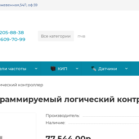
жевенная,54/1, оф.59
)205-88-38
Все категории
)609-70-99
ели частоты
КИП
Датчики
ический контроллер
граммируемый логический конт
Производитель:
Наличие:
77,544.00р.