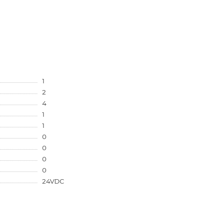
1
2
4
1
1
0
0
0
0
24VDC