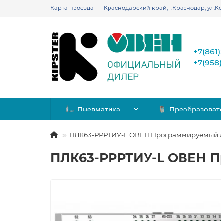
Карта проезда
Краснодарский край, г.Краснодар, ул.Ко
+7(861
+7(958
Пневматика
Преобразоват
ПЛК63-РРРТИУ-L ОВЕН Программируемый л
ПЛК63-РРРТИУ-L ОВЕН П