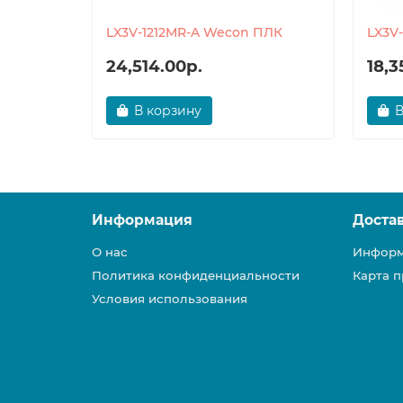
LX3V-1212MR-A Wecon ПЛК
LX3V
24,514.00р.
18,3
В корзину
В
Информация
Доста
О нас
Информ
Политика конфиденциальности
Карта п
Условия использования