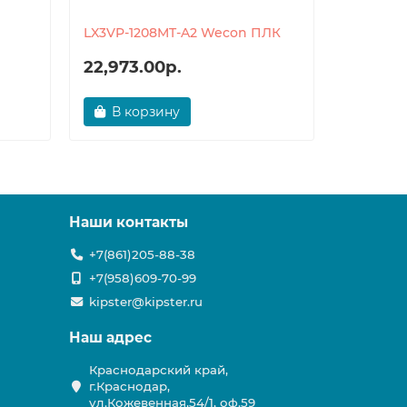
LX3VP-1208MT-A2 Wecon ПЛК
LX3VP-1
22,973.00р.
22,973
В корзину
В ко
Наши контакты
+7(861)205-88-38
+7(958)609-70-99
kipster@kipster.ru
Наш адрес
Краснодарский край,
г.Краснодар,
ул.Кожевенная,54/1, оф.59