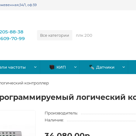
жевенная,54/1, оф.59
)205-88-38
Все категории
)609-70-99
ели частоты
КИП
Датчики
огический контроллер
рограммируемый логический к
Производитель:
Наличие:
34,080.00р.