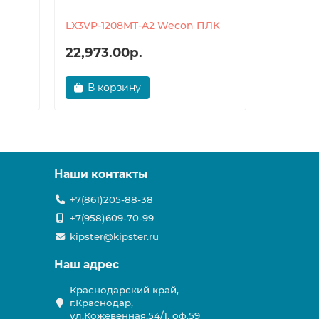
LX3VP-1208MT-A2 Wecon ПЛК
LX3VP-1
22,973.00р.
22,973
В корзину
В ко
Наши контакты
+7(861)205-88-38
+7(958)609-70-99
kipster@kipster.ru
Наш адрес
Краснодарский край,
г.Краснодар,
ул.Кожевенная,54/1, оф.59