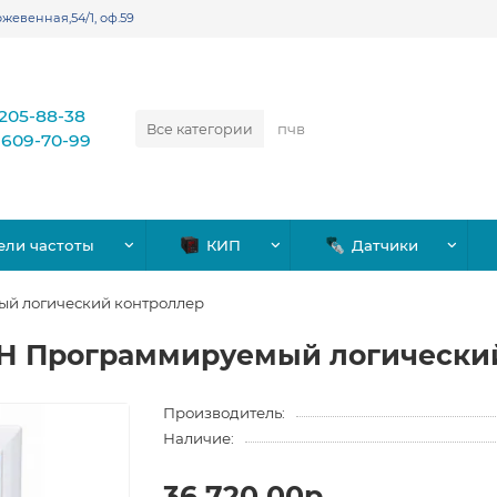
жевенная,54/1, оф.59
)205-88-38
Все категории
)609-70-99
ели частоты
КИП
Датчики
й логический контроллер
Н Программируемый логический
Производитель:
Наличие:
36,720.00р.