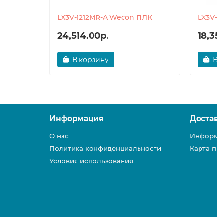
LX3V-1212MR-A Wecon ПЛК
LX3V
24,514.00р.
18,3
В корзину
В
Информация
Доста
О нас
Информ
Политика конфиденциальности
Карта п
Условия использования