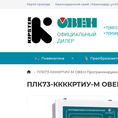
Карта проезда
Краснодарский край, г.Краснодар, ул.Ко
+7(861
+7(958
Пневматика
Преобразоват
ПЛК73-ККККРТИУ-М ОВЕН Программируемы
ПЛК73-ККККРТИУ-М ОВЕ