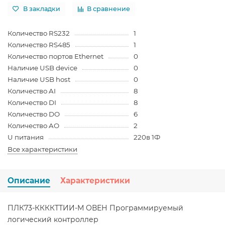
В закладки
В сравнение
Количество RS232
1
Количество RS485
1
Количество портов Ethernet
0
Наличие USB device
0
Наличие USB host
0
Количество AI
8
Количество DI
8
Количество DO
6
Количество AO
2
U питания
220в 1Ф
Все характеристики
Описание
Характеристики
ПЛК73-ККККТТИИ-М ОВЕН Программируемый
логический контроллер