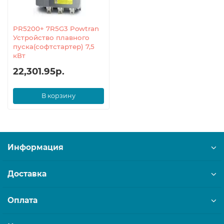
PR5200+ 7R5G3 Powtran
Устройство плавного
пуска(софтстартер) 7,5
кВт
22,301.95р.
В корзину
Информация
Доставка
Оплата