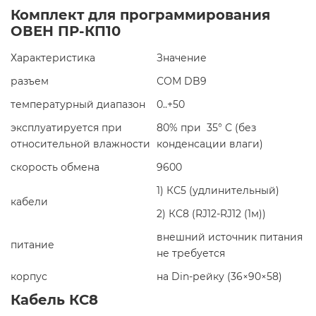
Комплект для программирования
ОВЕН ПР-КП10
Характеристика
Значение
разъем
СОМ DB9
температурный диапазон
0..+50
эксплуатируется при
80% при 35° С (без
относительной влажности
конденсации влаги)
скорость обмена
9600
1) КС5 (удлинительный)
кабели
2) КС8 (RJ12-RJ12 (1м))
внешний источник питания
питание
не требуется
корпус
на Din-рейку (36×90×58)
Кабель КС8