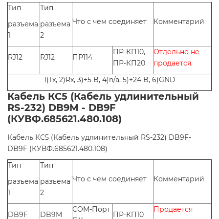
Тип
Тип
Что с чем соединяет
Комментарий
разъема
разъема
1
2
ПР-КП10,
Отдельно не
RJ12
RJ12
ПР114
ПР-КП20
продается.
1)Tx, 2)Rx, 3)+5 B, 4)n/a, 5)+24 B, 6)GND
Кабель КС5 (Кабель удлинительный
RS-232) DB9M - DB9F
(КУВФ.685621.480.108)
Кабель КС5 (Кабель удлинительный RS-232) DB9F-
DB9F (КУВФ.685621.480.108)
Тип
Тип
Что с чем соединяет
Комментарий
разъема
разъема
1
2
COM-Порт
Продается
DB9F
DB9M
ПР-КП10