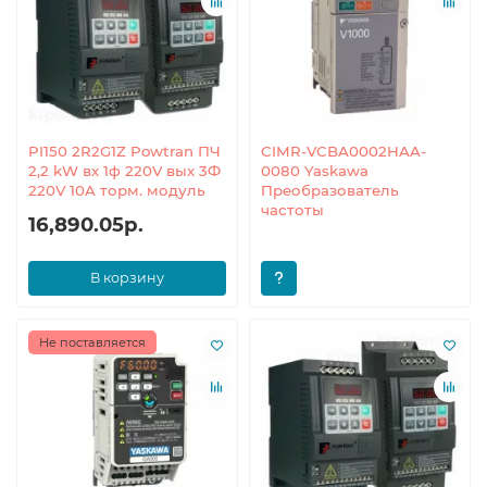
PI150 2R2G1Z Powtran ПЧ
CIMR-VCBA0002HAA-
2,2 kW вх 1ф 220V вых 3Ф
0080 Yaskawa
220V 10A торм. модуль
Преобразователь
частоты
16,890.05р.
В корзину
Не поставляется