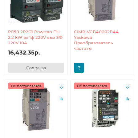
PI150 2R2G1 Powtran ПЧ
CIMR-VCBA0002BAA
2,2 kW вх 1ф 220V вых 3Ф
Yaskawa
220V 10A
Преобразователь
частоты
16,432.35р.
Под заказ
Не поставляется
Не поставляется