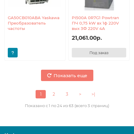
GA50CB010ABA Yaskawa
PI500A 0R7G1 Powtran
Преобразователь
ПЧ 0,75 kW вх 1ф 220V
частоты
вых 3Ф 220V 4A
21,061.00р.
Под заказ
Показать еще
1
2
3
>
>|
Показано с 1 по 24 из 63 (всего 3 страниц)