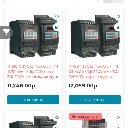
PI150 0R7G1Z Powtran ПЧ
PI150 1R5G1Z Powtran ПЧ
0,75 kW вх 1ф 220V вых
1,5 kW вх 1ф 220V вых 3Ф
3Ф 220V 4A торм. модуль
220V 7A торм. модуль
11,246.00р.
12,059.00р.
В корзину
В корзину
Не поставляется