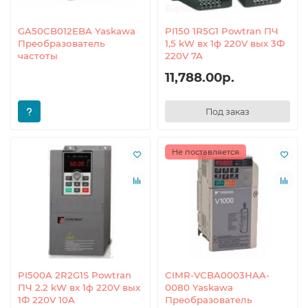
GA50CB012EBA Yaskawa
PI150 1R5G1 Powtran ПЧ
Преобразователь
1,5 kW вх 1ф 220V вых 3Ф
частоты
220V 7A
11,788.00р.
Под заказ
Не поставляется
PI500A 2R2G1S Powtran
CIMR-VCBA0003HAA-
ПЧ 2.2 kW вх 1ф 220V вых
0080 Yaskawa
1Ф 220V 10A
Преобразователь