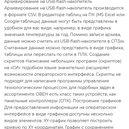
Архивирование на USB-flash-накопитель
Архивирование на USB-flash-накопитель производится
в формате CSV. В редакторе таблиц на ПК (MS Excel или
Google-таблицы) данные могут быть представлены в
удобном для вас виде, например, в виде графика
значений температуры за год. Помимо записи архива,
данные можно считать из USB-flash-накопителя в СП3хх.
Считанные данные можно представить в виде графика,
таблицы или переслать по сети в ПЛК. Создание
скриптов Написание небольших программ (скриптов)
на «СИ» подобном языке значительно расширяет
возможности операторского интерфейса. Скрипты не
подходят для написания программы управления
технологическим процессом; для подобных задач в
ассортименте ОВЕН есть класс таких устройств, как
панельные контроллеры (СПК). Построение графиков
Для предоставления информации на операторском
интерфейсе в виде графиков доступны несколько
видов элементов. XY-график позволяет построить
кривую по XY-координатам. График с сохранением