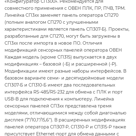
«Конфигуратор СП300». Рекомендуется для
совместного применения с ОВЕН ПЛК, ПР, ПЧВ, ТРМ.
Линейка СП3хх заменяет панель оператора СП270
(полным аналогом СП270 с улучшенными
характеристиками является панель СП307-Б). Проекты,
разработанные для СП270, могут быть загружены в
СП3хх после импорта в новое ПО. Отличия
модификаций сенсорных панелей оператора ОВЕН
Каждая модель (кроме СП315) выпускается в двух
модификациях – базовой (-Б) и расширенной (-Р).
Модификации имеют разные наборы интерфейсов. В
базовом варианте семи- и десятидюймовые модели
СП307-Б и СП310-Б имеют два последовательных
интерфейса RS-485/RS-232 для обмена с ПЛК и порт
USB-B для подключения к компьютеру. Линейка
сенсорных панелей СП3хх представлена тремя
моделями, отличающимися между собой диагональю
дисплея (7’’/10,1’’/15,6’’). В расширенных модификациях
панелей оператора СП307-Р, СП310-Р и СП315-Р также
присутствует Ethernet-порт для обмена данными с