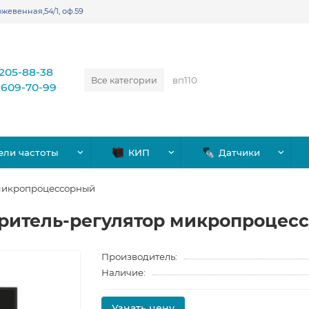
жевенная,54/1, оф.59
)205-88-38
Все категории
)609-70-99
ели частоты
КИП
Датчики
 микропроцессорный
еритель-регулятор микропроцес
Производитель:
Наличие:
Узнать цену