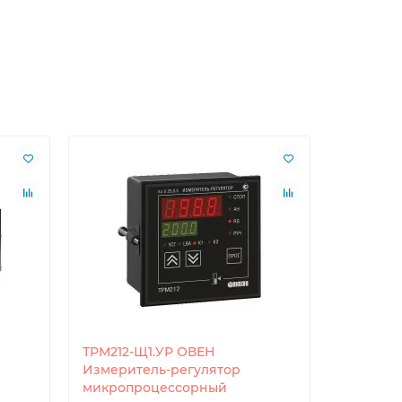
ТРМ212-Щ1.УР ОВЕН
ТРМ232М
Измеритель-регулятор
систем 
микропроцессорный