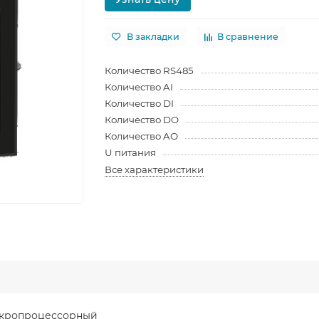
В закладки
В сравнение
Количество RS485
Количество AI
Количество DI
Количество DO
Количество AO
U питания
Все характеристики
икропроцессорный