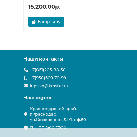
16,200.00р.
32,748
В корзину
В ко
Наши контакты
+7(861)205-88-38
+7(958)609-70-99
kipster@kipster.ru
Наш адрес
Краснодарский край,
г.Краснодар,
ул.Кожевенная,54/1, оф.59
ПН-ПТ 8:00-17:00