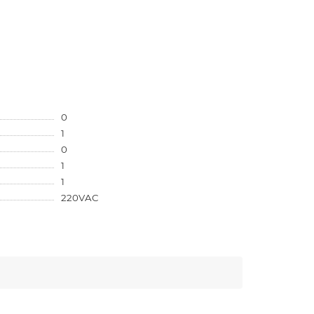
0
1
0
1
1
220VAC