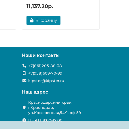
11,137.20р.
16,200
В корзину
В ко
Наши контакты
+7(861)205-88-38
+7(958)609-70-99
kipster@kipster.ru
Наш адрес
Краснодарский край,
г.Краснодар,
ул.Кожевенная,54/1, оф.59
ПН-ПТ 8:00-17:00