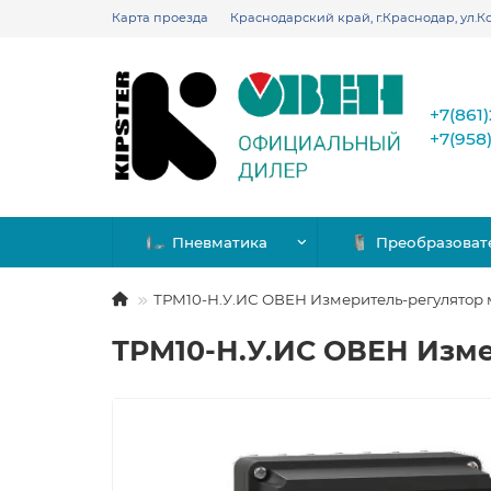
Карта проезда
Краснодарский край, г.Краснодар, ул.Ко
+7(861
+7(958
Пневматика
Преобразоват
ТРМ10-Н.У.ИС ОВЕН Измеритель-регулятор
ТРМ10-Н.У.ИС ОВЕН Изм