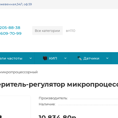
жевенная,54/1, оф.59
)205-88-38
Все категории
)609-70-99
ели частоты
КИП
Датчики
 микропроцессорный
еритель-регулятор микропроце
Производитель:
Наличие:
10,834.80р.