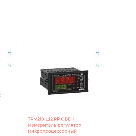
ТРМ210-Щ2.РР ОВЕН
ТРМ212-
Измеритель-регулятор
Измерит
микропроцессорный
микроп