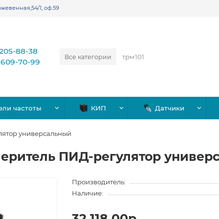
жевенная,54/1, оф.59
)205-88-38
Все категории
)609-70-99
ели частоты
КИП
Датчики
лятор универсальный
меритель ПИД-регулятор универ
Производитель:
Наличие:
32,118.00р.