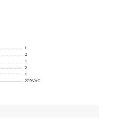
1
2
0
2
0
220VAC