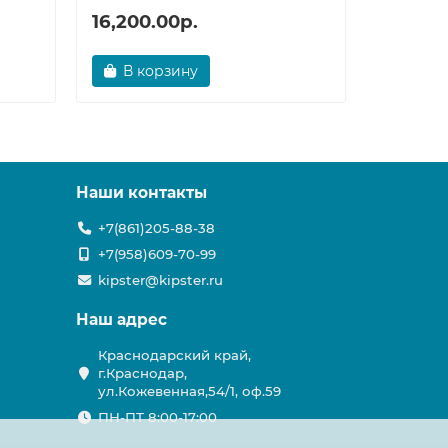
16,200.00р.
32,748
В корзину
В ко
Наши контакты
+7(861)205-88-38
+7(958)609-70-99
kipster@kipster.ru
Наш адрес
Краснодарский край,
г.Краснодар,
ул.Кожевенная,54/1, оф.59
ПН-ПТ 8:00-17:00