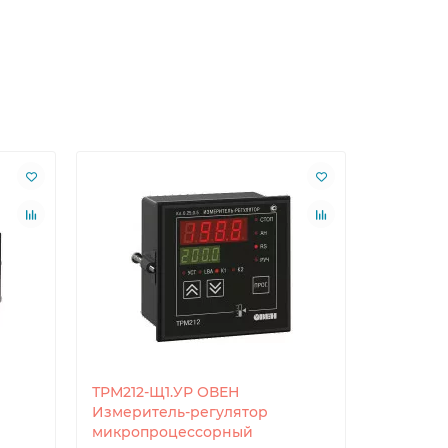
ТРМ212-Щ1.УР ОВЕН
ТРМ232М
Измеритель-регулятор
систем 
микропроцессорный