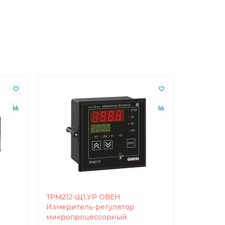
ТРМ212-Щ1.УР ОВЕН
ТРМ232М
Измеритель-регулятор
систем 
микропроцессорный