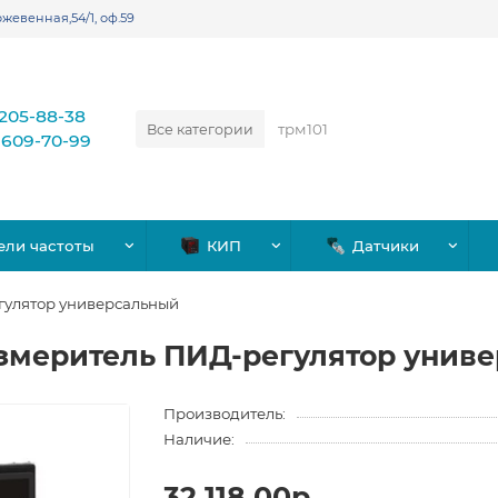
жевенная,54/1, оф.59
)205-88-38
Все категории
)609-70-99
ели частоты
КИП
Датчики
гулятор универсальный
змеритель ПИД-регулятор унив
Производитель:
Наличие:
32,118.00р.