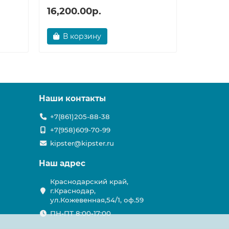
16,200.00р.
32,748
В корзину
В ко
Наши контакты
+7(861)205-88-38
+7(958)609-70-99
kipster@kipster.ru
Наш адрес
Краснодарский край,
г.Краснодар,
ул.Кожевенная,54/1, оф.59
ПН-ПТ 8:00-17:00