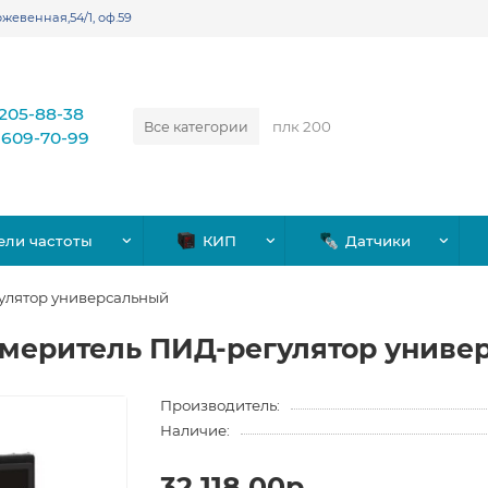
жевенная,54/1, оф.59
)205-88-38
Все категории
)609-70-99
ели частоты
КИП
Датчики
улятор универсальный
змеритель ПИД-регулятор униве
Производитель:
Наличие:
32,118.00р.