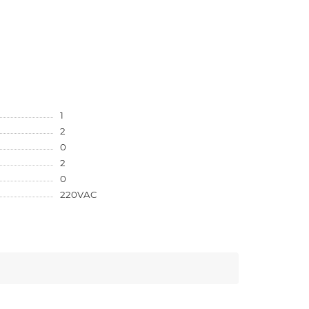
1
2
0
2
0
220VAC