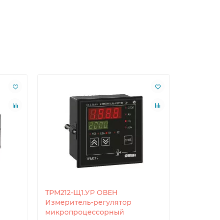
ТРМ212-Щ1.УР ОВЕН
ТРМ232М
Измеритель-регулятор
систем 
микропроцессорный