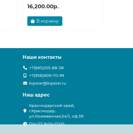
16,200.00р.
32,748
В корзину
В ко
Наши контакты
+7(861)205-88-38
+7(958)609-70-99
kipster@kipster.ru
Наш адрес
Краснодарский край,
г.Краснодар,
ул.Кожевенная,54/1, оф.59
ПН-ПТ 8:00-17:00