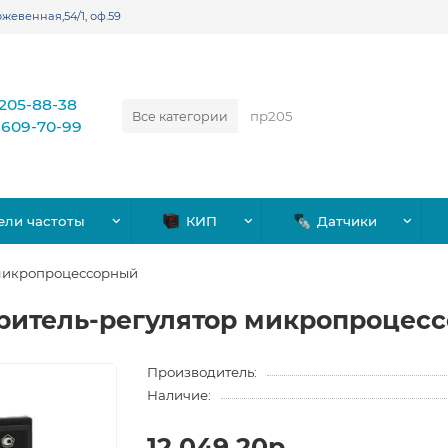
жевенная,54/1, оф.59
)205-88-38
Все категории
)609-70-99
ели частоты
КИП
Датчики
 микропроцессорный
ритель-регулятор микропроцес
Производитель:
Наличие:
12,049.20р.