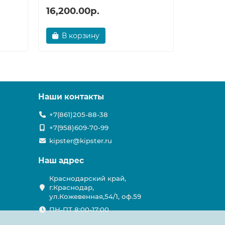
16,200.00р.
32,748
В корзину
В ко
Наши контакты
+7(861)205-88-38
+7(958)609-70-99
kipster@kipster.ru
Наш адрес
Краснодарский край,
г.Краснодар,
ул.Кожевенная,54/1, оф.59
ПН-ПТ 8:00-17:00