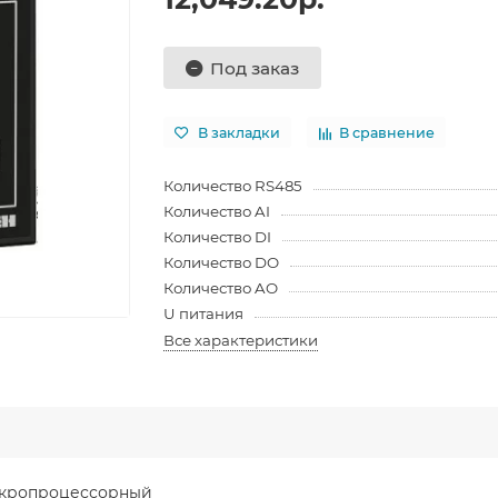
Под заказ
В закладки
В сравнение
Количество RS485
Количество AI
Количество DI
Количество DO
Количество AO
U питания
Все характеристики
икропроцессорный