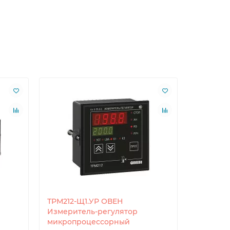
ТРМ212-Щ1.УР ОВЕН
ТРМ232М
Измеритель-регулятор
систем 
микропроцессорный