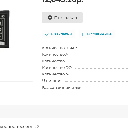
Под заказ
В закладки
В сравнение
Количество RS485
Количество AI
Количество DI
Количество DO
Количество AO
U питания
Все характеристики
икропроцессорный