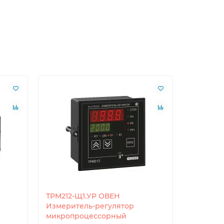
ТРМ212-Щ1.УР ОВЕН
ТРМ232М
Измеритель-регулятор
систем 
микропроцессорный