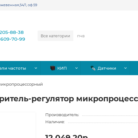
жевенная,54/1, оф.59
)205-88-38
Все категории
)609-70-99
ели частоты
КИП
Датчики
 микропроцессорный
ритель-регулятор микропроцес
Производитель:
Наличие:
12,049.20р.