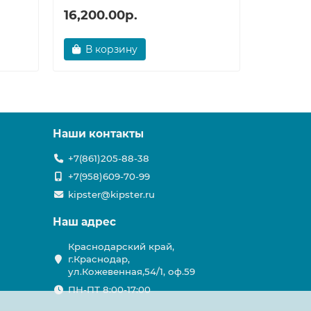
16,200.00р.
32,748
В корзину
В ко
Наши контакты
+7(861)205-88-38
+7(958)609-70-99
kipster@kipster.ru
Наш адрес
Краснодарский край,
г.Краснодар,
ул.Кожевенная,54/1, оф.59
ПН-ПТ 8:00-17:00