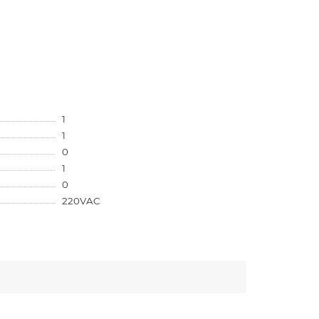
1
1
0
1
0
220VAC