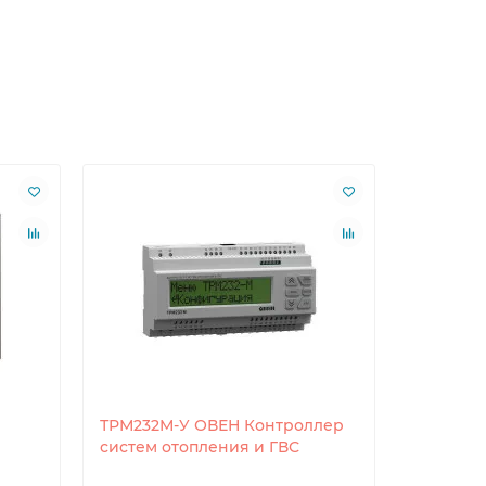
ТРМ232М-У ОВЕН Контроллер
ТРМ32-Щ
систем отопления и ГВС
систем 