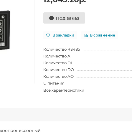
Под заказ
В закладки
В сравнение
Количество RS485
Количество AI
Количество DI
Количество DO
Количество AO
U питания
Все характеристики
икропроцессорный