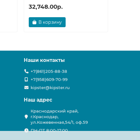
32,748.00р.
20,131.
В корзину
В ко
Наши контакты
+7(861)205-88-38
+7(958)609-70-99
kipster@kipster.ru
Наш адрес
Краснодарский край,
г.Краснодар,
ул.Кожевенная,54/1, оф.59
ПН-ПТ 8:00-17:00