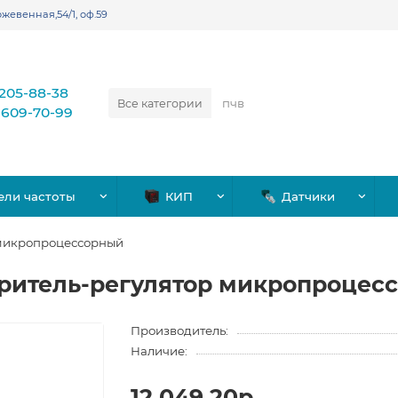
жевенная,54/1, оф.59
)205-88-38
Все категории
)609-70-99
ели частоты
КИП
Датчики
 микропроцессорный
ритель-регулятор микропроцес
Производитель:
Наличие:
12,049.20р.