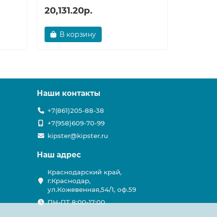
20,131.20р.
18,118.
В корзину
В ко
Наши контакты
+7(861)205-88-38
+7(958)609-70-99
kipster@kipster.ru
Наш адрес
Краснодарский край,
г.Краснодар,
ул.Кожевенная,54/1, оф.59
ПН-ПТ 8:00-17:00