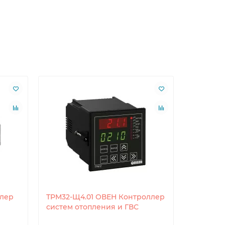
лер
ТРМ32-Щ4.01 ОВЕН Контроллер
ТРМ32-Щ
систем отопления и ГВС
Контрол
и ГВС