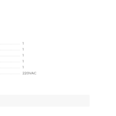
1
1
1
1
1
220VAC