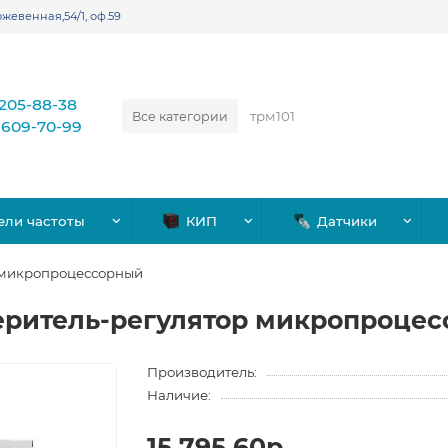
жевенная,54/1, оф.59
)205-88-38
Все категории
)609-70-99
ели частоты
КИП
Датчики
 микропроцессорный
еритель-регулятор микропроце
Производитель:
Наличие:
15,795.60р.