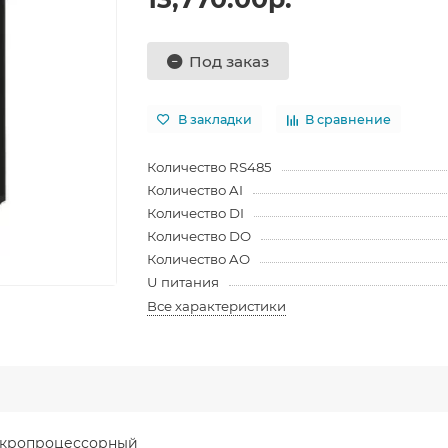
Под заказ
В закладки
В сравнение
Количество RS485
Количество AI
Количество DI
Количество DO
Количество AO
U питания
Все характеристики
икропроцессорный