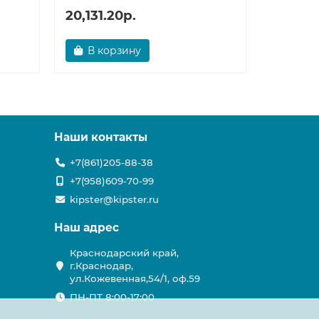
20,131.20р.
18,118.
В корзину
В ко
Наши контакты
+7(861)205-88-38
+7(958)609-70-99
kipster@kipster.ru
Наш адрес
Краснодарский край,
г.Краснодар,
ул.Кожевенная,54/1, оф.59
ПН-ПТ 8:00-17:00