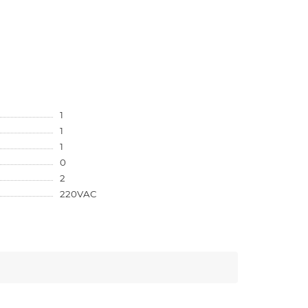
1
1
1
0
2
220VAC