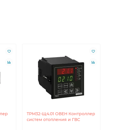
лер
ТРМ32-Щ4.01 ОВЕН Контроллер
ТРМ32-Щ
систем отопления и ГВС
Контрол
и ГВС