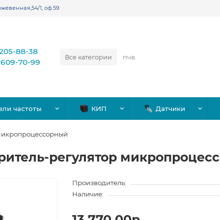
жевенная,54/1, оф.59
)205-88-38
Все категории
)609-70-99
ели частоты
КИП
Датчики
 микропроцессорный
ритель-регулятор микропроцес
Производитель:
Наличие:
13,770.00р.