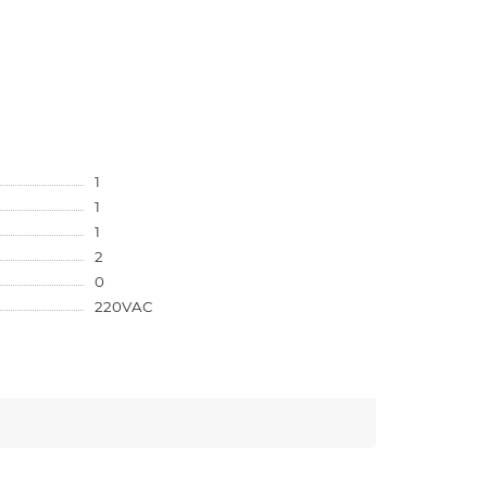
1
1
1
2
0
220VAC