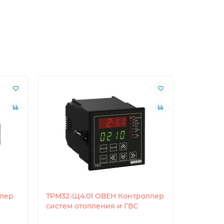
лер
ТРМ32-Щ4.01 ОВЕН Контроллер
ТРМ32-Щ
систем отопления и ГВС
Контрол
и ГВС