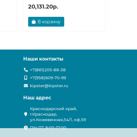
20,131.20р.
18,118.
В корзину
В ко
Наши контакты
+7(861)205-88-38
+7(958)609-70-99
kipster@kipster.ru
Наш адрес
Краснодарский край,
г.Краснодар,
ул.Кожевенная,54/1, оф.59
ПН-ПТ 8:00-17:00