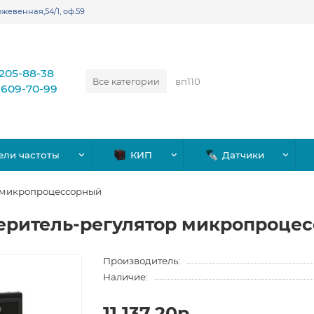
жевенная,54/1, оф.59
)205-88-38
Все категории
)609-70-99
ели частоты
КИП
Датчики
 микропроцессорный
еритель-регулятор микропроце
Производитель:
Наличие:
11,137.20р.