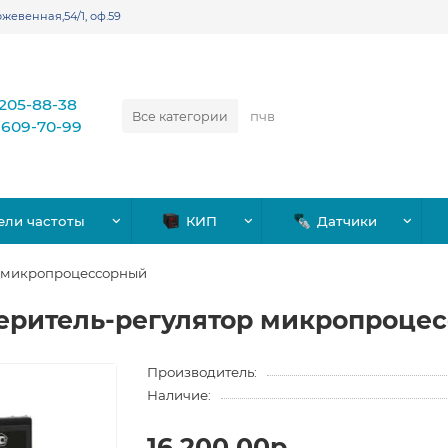
жевенная,54/1, оф.59
)205-88-38
Все категории
)609-70-99
ели частоты
КИП
Датчики
р микропроцессорный
еритель-регулятор микропроце
Производитель:
Наличие:
16,200.00р.