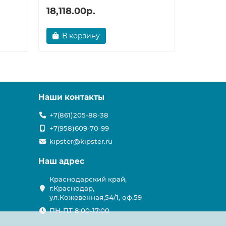
18,118.00р.
5,613.0
В корзину
В ко
Наши контакты
+7(861)205-88-38
+7(958)609-70-99
kipster@kipster.ru
Наш адрес
Краснодарский край,
г.Краснодар,
ул.Кожевенная,54/1, оф.59
ПН-ПТ 8:00-17:00