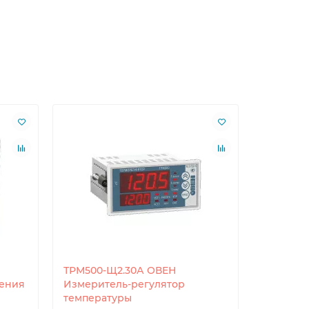
ТРМ500-Щ2.30А ОВЕН
ТРМ500-
ления
Измеритель-регулятор
Измерит
температуры
темпера