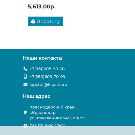
5,613.00р.
5,001.6
В корзину
В ко
Наши контакты
+7(861)205-88-38
+7(958)609-70-99
kipster@kipster.ru
Наш адрес
Краснодарский край,
г.Краснодар,
ул.Кожевенная,54/1, оф.59
ПН-ПТ 8:00-17:00