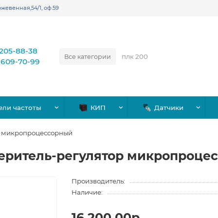
жевенная,54/1, оф.59
)205-88-38
Все категории
)609-70-99
ели частоты
КИП
Датчики
р микропроцессорный
еритель-регулятор микропроце
Производитель:
Наличие:
16,200.00р.