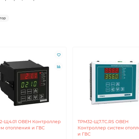
тор
2-Щ4.01 ОВЕН Контроллер
ТРМ32-Щ7.ТС.RS ОВЕН
ем отопления и ГВС
Контроллер систем отоп
и ГВС