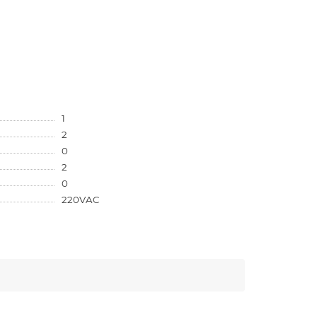
1
2
0
2
0
220VAC