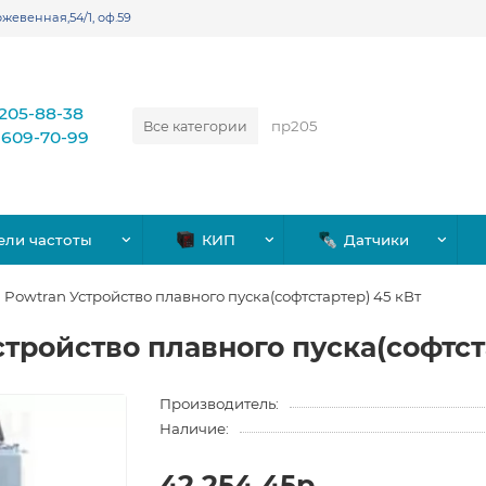
жевенная,54/1, оф.59
)205-88-38
Все категории
)609-70-99
ели частоты
КИП
Датчики
Powtran Устройство плавного пуска(софтстартер) 45 кВт
тройство плавного пуска(софтст
Производитель:
Наличие:
42,254.45р.