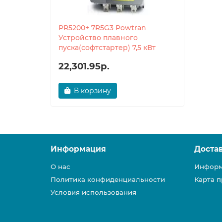
PR5200+ 7R5G3 Powtran
Устройство плавного
пуска(софтстартер) 7,5 кВт
22,301.95р.
В корзину
Информация
Доста
О нас
Информ
Политика конфиденциальности
Карта п
Условия использования