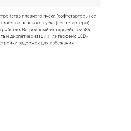
тройства плавного пуска (софтстартеры) со
ройства плавного пуска (софтстартеры)
стройство. Встроенный интерфейс RS-485
нга и диспетчеризации. Интерфейс LCD-
астройки задержек для избежания