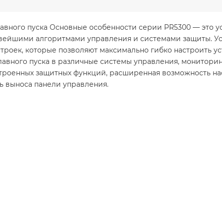
лавного пуска Основные особенности серии PR5300 — это ус
вейшими алгоритмами управления и системами защиты. Уст
троек, которые позволяют максимально гибко настроить у
лавного пуска в различные системы управления, монитори
встроенных защитных функций, расширенная возможность н
ь выноса панели управления.