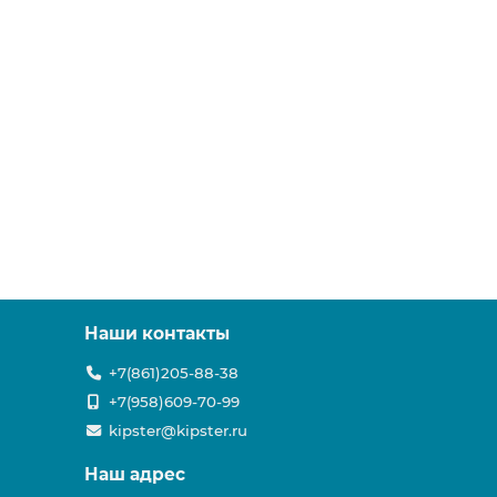
Наши контакты
+7(861)205-88-38
+7(958)609-70-99
kipster@kipster.ru
Наш адрес