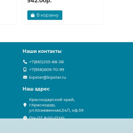
542.00р.
2,805.
В корзину
В ко
Наши контакты
+7(861)205-88-38
+7(958)609-70-99
kipster@kipster.ru
Наш адрес
Краснодарский край,
г.Краснодар,
ул.Кожевенная,54/1, оф.59
ПН-ПТ 8:00-17:00