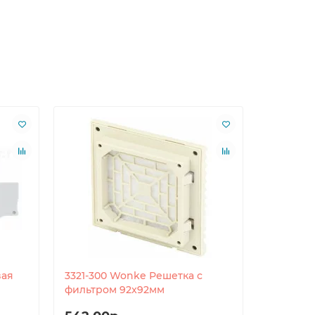
вая
3321-300 Wonke Решетка с
3321-230
фильтром 92x92мм
фильтро