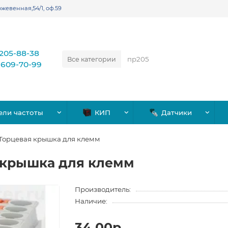
жевенная,54/1, оф.59
)205-88-38
Все категории
)609-70-99
ели частоты
КИП
Датчики
 Торцевая крышка для клемм
 крышка для клемм
Производитель:
Наличие:
34.00р.