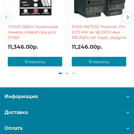
ЛПО3 ОВЕН Локальная
PI150 0R7G1Z Powtran ПЧ
панель оператора для
0,75 kW вх 1ф 220V вых
ПЧВ3
3Ф 220V 4A торм. модуль
11,346.00р.
11,246.00р.
В корзину
В корзину
Информация
Доставка
Оплата