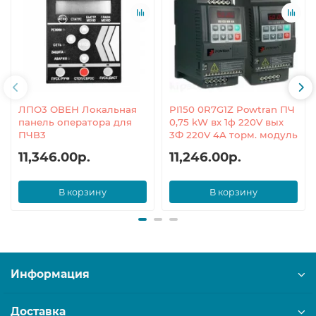
ЛПО3 ОВЕН Локальная
PI150 0R7G1Z Powtran ПЧ
панель оператора для
0,75 kW вх 1ф 220V вых
ПЧВ3
3Ф 220V 4A торм. модуль
11,346.00р.
11,246.00р.
В корзину
В корзину
Информация
Доставка