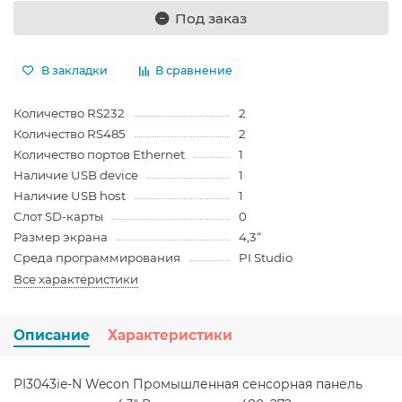
Под заказ
В закладки
В сравнение
Количество RS232
2
Количество RS485
2
Количество портов Ethernet
1
Наличие USB device
1
Наличие USB host
1
Слот SD-карты
0
Размер экрана
4,3“
Среда программирования
PI Studio
Все характеристики
Описание
Характеристики
PI3043ie-N Wecon Промышленная сенсорная панель