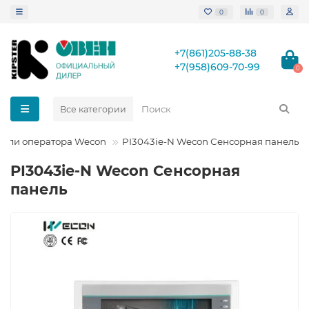
0
0
+7(861)205-88-38
+7(958)609-70-99
0
Все категории
нели оператора Wecon
PI3043ie-N Wecon Сенсорная панель
PI3043ie-N Wecon Сенсорная
панель