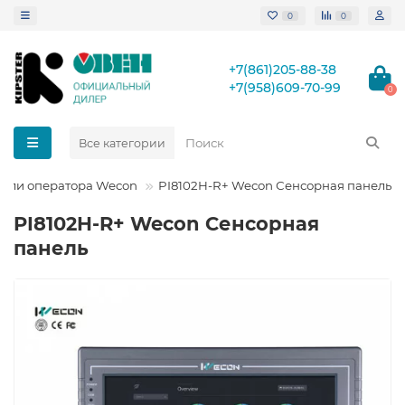
0
0
+7(861)205-88-38
+7(958)609-70-99
0
Все категории
ели оператора Wecon
PI8102H-R+ Wecon Сенсорная панель
PI8102H-R+ Wecon Сенсорная
панель